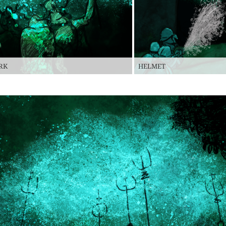
RK
HELMET