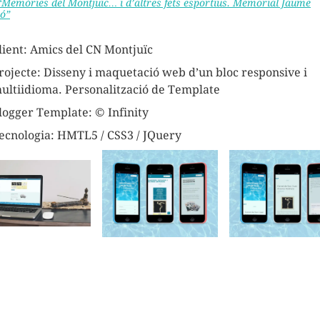
“Memòries del Montjuïc… i d’altres fets esportius. Memorial Jaume
ó”
lient: Amics del CN Montjuïc
rojecte: Disseny i maquetació web d’un bloc responsive i
ultiidioma. Personalització de Template
logger Template: © Infinity
ecnologia: HMTL5 / CSS3 / JQuery