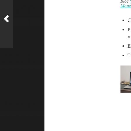
Bloc
Monz
C
P
m
B
T